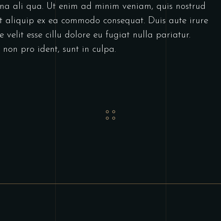
gna ali qua. Ut enim ad minim veniam, quis nostrud
 ut aliquip ex ea commodo consequat. Duis aute irure
 velit esse cillu dolore eu fugiat nulla pariatur.
non pro ident, sunt in culpa.