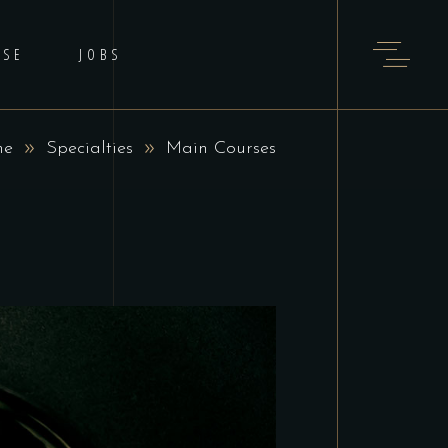
ISE
JOBS
me
Specialties
Main Courses